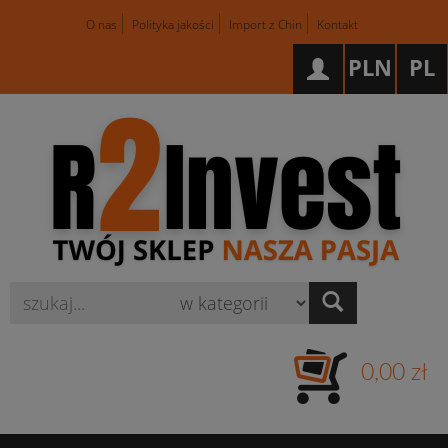
O nas
Polityka jakości
Import z Chin
Kontakt
PLN
PL
Wyszukaj
0,00 zł