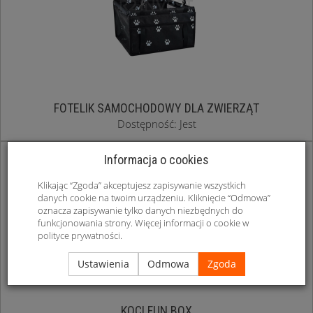
FOTELIK SAMOCHODOWY DLA ZWIERZĄT
Dostępność: Jest
Informacja o cookies
Klikając “Zgoda” akceptujesz zapisywanie wszystkich
danych cookie na twoim urządzeniu. Kliknięcie “Odmowa”
oznacza zapisywanie tylko danych niezbędnych do
funkcjonowania strony. Więcej informacji o cookie w
polityce prywatności
.
Ustawienia
Odmowa
Zgoda
KOCI FUN BOX