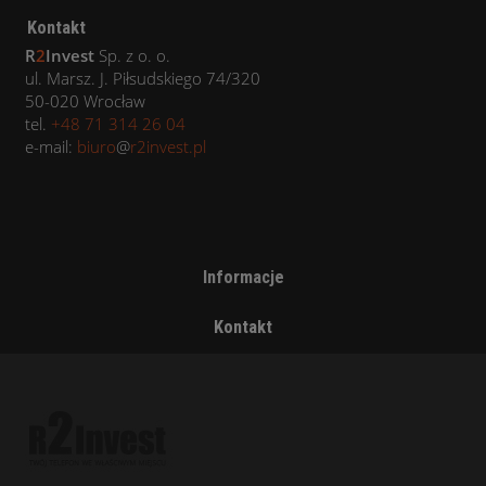
Kontakt
R
2
Invest
Sp. z o. o.
ul. Marsz. J. Piłsudskiego 74/320
50-020 Wrocław
tel.
+48 71 314 26 04
e-mail:
biuro
@
r2invest.pl
Informacje
Kontakt