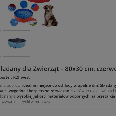
ładany dla Zwierząt – 80x30 cm, czerw
orter: R2Invest
emu pupilowi
idealne miejsce do ochłody w upalne dni
!
Składan
wałe, wygodne i bezpieczne rozwiązanie
zarówno dla psów, jak i 
konany z
wysokiej jakości materiałów odpornych na przetarcia 
owywaniu i szybki w montażu.