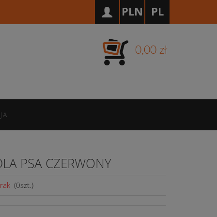
PLN
PL
0,00 zł
JA
DLA PSA CZERWONY
rak
(
0
szt.)