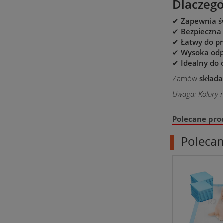
Dlaczego
✔
Zapewnia św
✔
Bezpieczna
✔
Łatwy do pr
✔
Wysoka odp
✔
Idealny do 
Zamów
składa
Uwaga: Kolory m
Polecane pro
Poleca