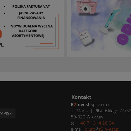
Kontakt
R
2
Invest
Sp. z o. o.
ul. Marsz. J. Piłsudskiego 74/3
ZAPISZ
50-020 Wrocław
tel.
+48 71 314 26 04
e-mail:
biuro
@
r2invest.pl