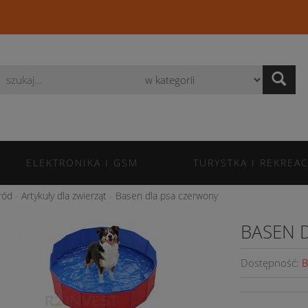
Wyszukaj
ELEKTRONIKA I GSM
TURYSTKA I REKREAC
ród
Artykuły dla zwierząt
Basen dla psa czerwony
BASEN 
Dostępność:
B