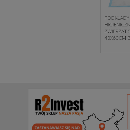
PODKŁADY
HIGIENICZ
ZWIERZĄT 
40X60CM B