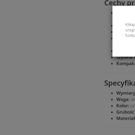
Cechy pr
Antypośl
podczas k
Klika
Wzmocni
urząd
Łatwy m
funkc
Odporno
materia
Łatwe cz
Szybkie 
Kompakt
Specyfik
Wymiary
Waga:
ok
Kolor:
cz
Grubość 
Materiał