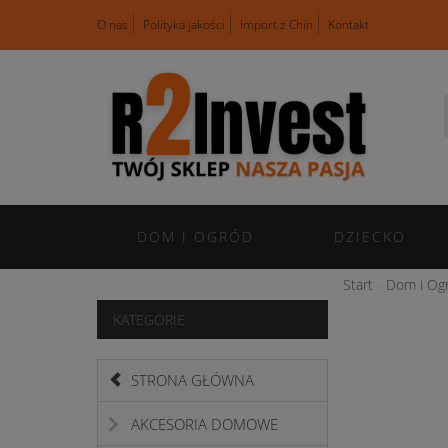
O nas
Polityka jakości
Import z Chin
Kontakt
DOM I OGRÓD
DZIECKO
Start
Dom i Og
KATEGORIE
STRONA GŁÓWNA
AKCESORIA DOMOWE