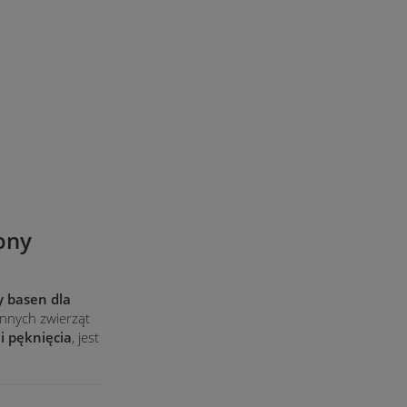
ony
y basen dla
innych zwierząt
i pęknięcia
, jest