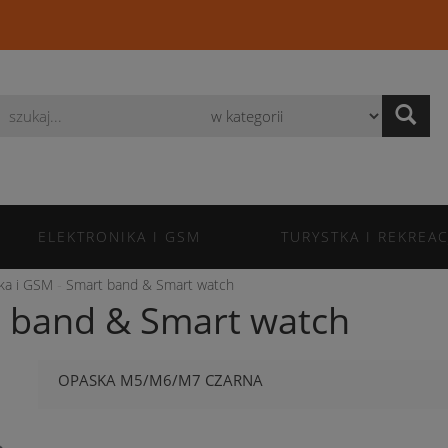
Wyszukaj
ELEKTRONIKA I GSM
TURYSTKA I REKREAC
ika i GSM
Smart band & Smart watch
 band & Smart watch
OPASKA M5/M6/M7 CZARNA