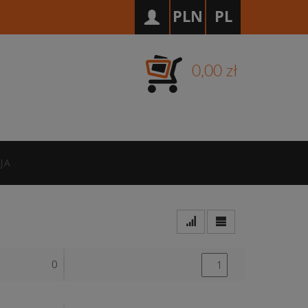
PLN
PL
0,00 zł
JA
0