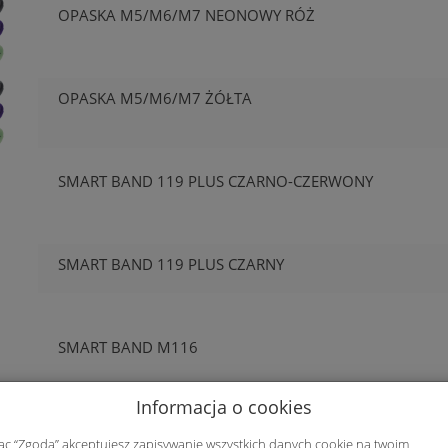
OPASKA M5/M6/M7 NEONOWY RÓŻ
OPASKA M5/M6/M7 ŻÓŁTA
SMART BAND 119 PLUS CZARNO-CZERWONY
SMART BAND 119 PLUS CZARNY
SMART BAND M116
Informacja o cookies
SMART BAND M7S MAGNETYCZNE CZARNY
jąc “Zgoda” akceptujesz zapisywanie wszystkich danych cookie na twoim