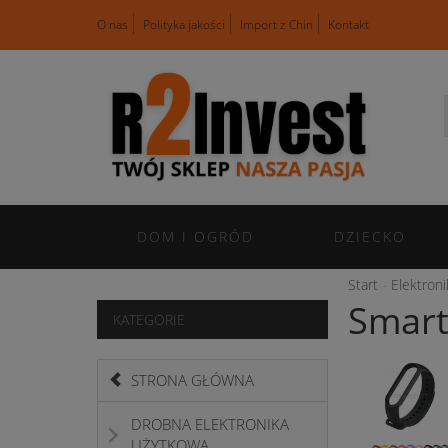
O nas
Polityka jakości
Import z Chin
Kontakt
DOM I OGRÓD
DZIECKO
Start
Elektron
Smart
KATEGORIE
STRONA GŁÓWNA
DROBNA ELEKTRONIKA
UŻYTKOWA