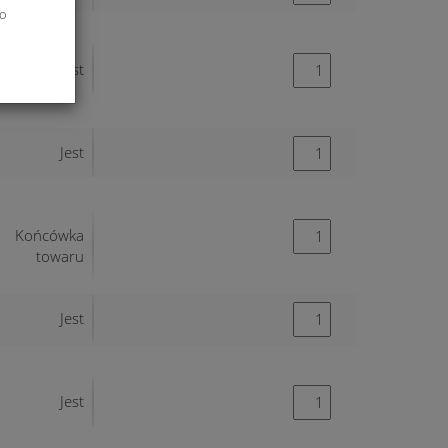
do
Jest
Jest
Końcówka
towaru
Jest
Jest