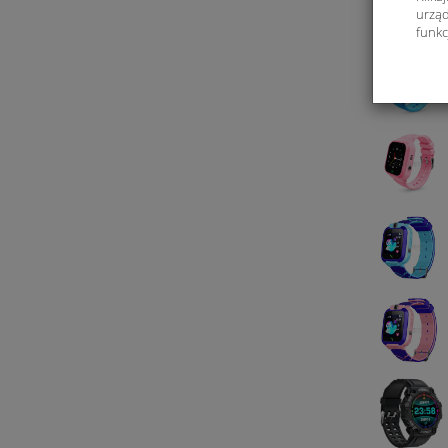
urząd
funkc