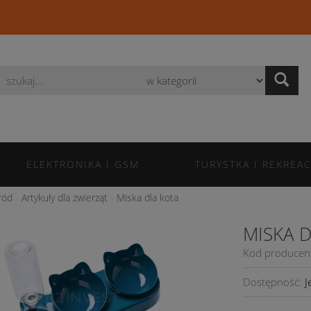
Wyszukaj
ELEKTRONIKA I GSM
TURYSTKA I REKREAC
ród
Artykuły dla zwierząt
Miska dla kota
MISKA 
Kod producen
Dostępność:
J