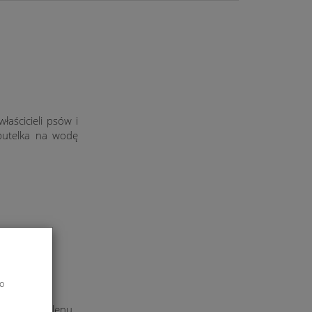
aścicieli psów i
 butelka na wodę
la
do
t polipropylenu