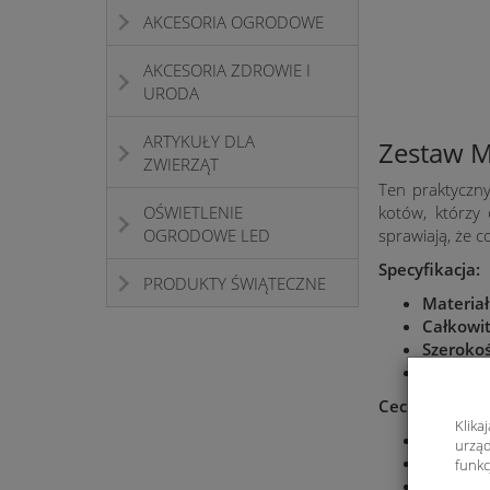
AKCESORIA OGRODOWE
AKCESORIA ZDROWIE I
URODA
ARTYKUŁY DLA
Zestaw M
ZWIERZĄT
Ten praktyczny
OŚWIETLENIE
kotów, którzy
OGRODOWE LED
sprawiają, że 
Specyfikacja:
PRODUKTY ŚWIĄTECZNE
Materiał
Całkowit
Szerokoś
Butelka
Cechy produk
Klika
Zestaw 3
urząd
Łatwe w 
funkc
Wysoka j