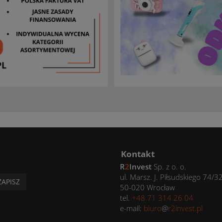
Kontakt
R
2
Invest
Sp. z o. o.
ul. Marsz. J. Piłsudskiego 74/3
ZAPISZ
50-020 Wrocław
tel.
+48 71 314 26 04
e-mail:
biuro
@
r2invest.pl