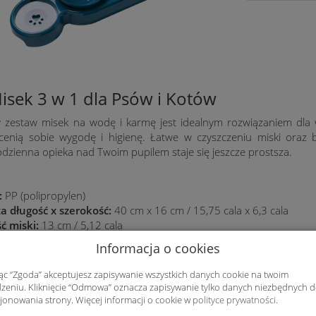
isek 3 w 1 dla Psów i Kotów
 zestaw misek na wodę i karmę jest idealnym rozwiązaniem dla wł
 cenią sobie wygodę i higienę. Łatwe w czyszczeniu miski oraz
codzienna opieka nad Twoim pupilem staje się jeszcze prostsza.
:
PP (polipropylen)
a długość x szerokość:
40 cm x 16 cm / 15,75 cala x 6,3 cala
ć miski:
13 cm / 5,12 cala
 na wodę o pojemności 500 ml:
7 cm x 17 cm / 2,76 cala x 6,69 ca
Informacja o cookies
tu:
jąc “Zgoda” akceptujesz zapisywanie wszystkich danych cookie na twoim
 w 1:
Miski na wodę i karmę oraz butelka na wodę
zeniu. Kliknięcie “Odmowa” oznacza zapisywanie tylko danych niezbędnych 
czyszczeniu:
Miski można łatwo wyjąć i umyć
jonowania strony. Więcej informacji o cookie w
polityce prywatności
.
akość materiału:
Wykonane z trwałego i bezpiecznego dla zwierzą