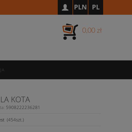
PLN
PL
0,00 zł
JA
DLA KOTA
ta:
5908222236281
est
(
454
szt.)