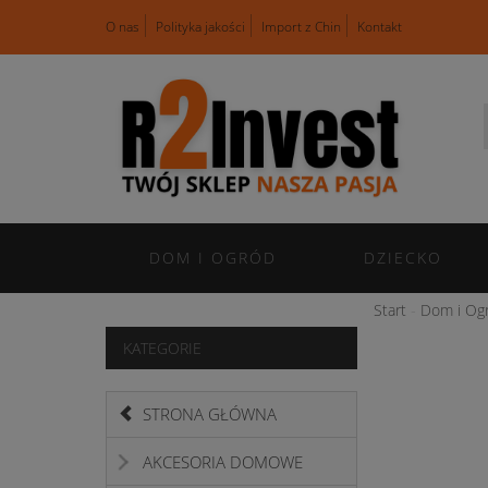
O nas
Polityka jakości
Import z Chin
Kontakt
DOM I OGRÓD
DZIECKO
Start
Dom i Og
KATEGORIE
STRONA GŁÓWNA
AKCESORIA DOMOWE