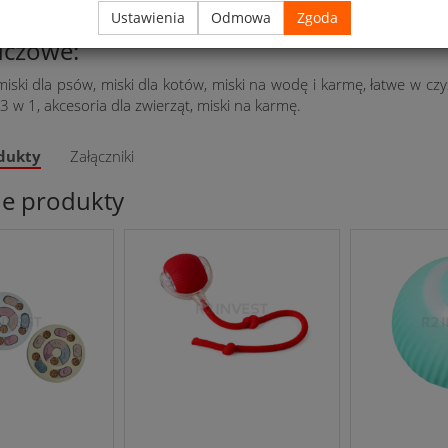
ny design:
Ergonomiczny kształt i rozmiar, idealny do każdego do
Ustawienia
Odmowa
Zgoda
uczowe:
iski dla psów, miski dla kotów, miski na wodę i karmę, łatwe w czy
3 w 1, akcesoria dla zwierząt, miski na karmę.
dukty
Załączniki
ne produkty