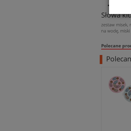
Praktycz
Słowa kl
zestaw misek, m
na wodę, miski 
Polecane pro
Poleca