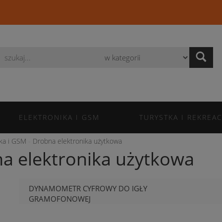
Wyszukaj
ELEKTRONIKA I GSM
TURYSTKA I REKREAC
ika i GSM
Drobna elektronika użytkowa
a elektronika użytkowa
DYNAMOMETR CYFROWY DO IGŁY
GRAMOFONOWEJ