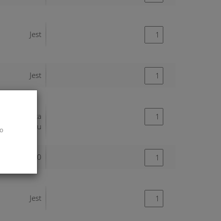
Jest
Jest
Końcówka
towaru
do
0
Jest