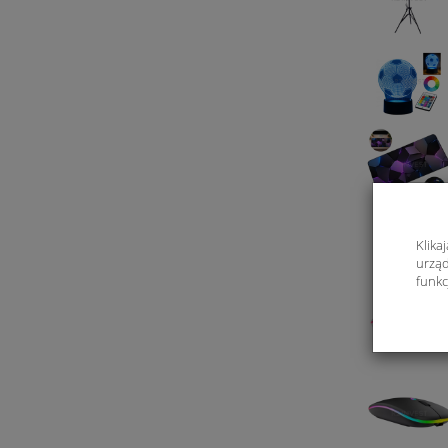
Klika
urząd
funkc