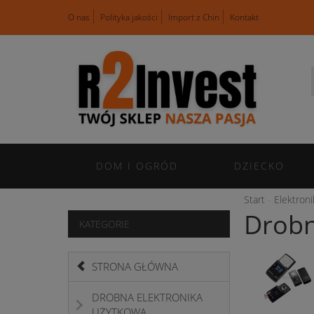
O nas
Polityka jakości
Import z Chin
Kontakt
DOM I OGRÓD
DZIECKO
Start
Elektron
Drobn
KATEGORIE
STRONA GŁÓWNA
DROBNA ELEKTRONIKA
UŻYTKOWA