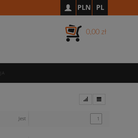
PLN
PL
0,00 zł
JA
Jest