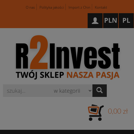
O nas
Polityka jakości
Import z Chin
Kontakt
PLN
PL
Wyszukaj
0,00 zł