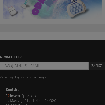
NEWSLETTER
ZAPISZ
Zapisz się i bądź z nami na bieżąco
Kontakt
R
2
Invest
Sp. z o. o.
ul. Marsz. J. Piłsudskiego 74/320