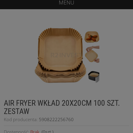
MENU
AIR FRYER WKŁAD 20X20CM 100 SZT.
ZESTAW
Kod producenta:
5908222256760
Dostępność:
Brak
(
0
szt.)