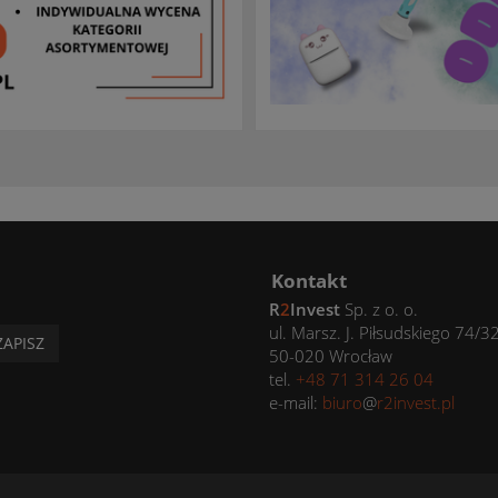
Kontakt
R
2
Invest
Sp. z o. o.
ul. Marsz. J. Piłsudskiego 74/3
ZAPISZ
50-020 Wrocław
tel.
+48 71 314 26 04
e-mail:
biuro
@
r2invest.pl