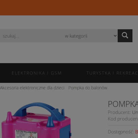
Wyszukaj
ELEKTRONIKA I GSM
TURYSTKA I REKREAC
Akcesoria elektroniczne dla dzieci
Pompka do balonów
POMPK
Producent:
Un
Kod producen
Dostępność:
B