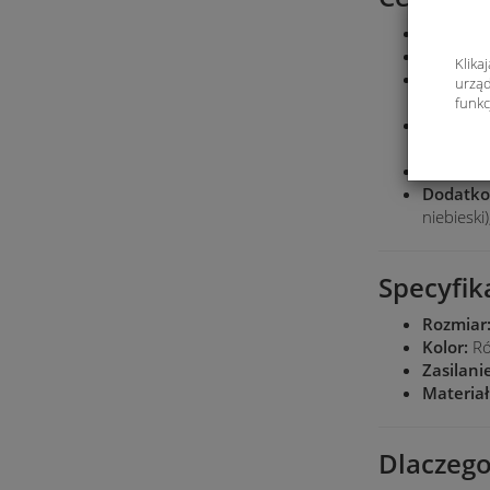
Podwójne
Funkcja
Klika
Szybkie 
urząd
systemo
funkc
Łatwe p
ułatwia 
Kolor:
R
Dodatko
niebieski
Specyfik
Rozmiar
Kolor:
Ró
Zasilani
Materiał
Dlaczeg