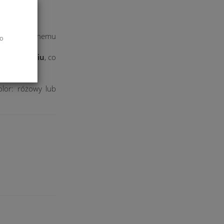
eśnie.
dekoracji.
ptymalizowanemu
do
 urządzeniu
, co
lor: różowy lub