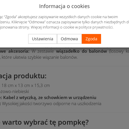
Informacja o cookies
 wyjście:
Umożliwia szybkie pompowanie dwóch balonów jednocz
 push:
Naciskasz – pompujesz! Ułatwia błyskawiczne przygotowanie 
jąc “Zgoda” akceptujesz zapisywanie wszystkich danych cookie na twoim
i wydajne działanie:
Nadmuch balonów w kilka sekund dzięki zo
zeniu. Kliknięcie “Odmowa” oznacza zapisywanie tylko danych niezbędnych 
wi pompowania.
jonowania strony. Więcej informacji o cookie w
polityce prywatności
.
rzechowywanie:
Kabel z wtyczką posiada
wbudowany schowek w
Ustawienia
Odmowa
Zgoda
transport i przechowywanie.
óżowo-niebieski
, atrakcyjny i pasujący do każdej imprezy.
we akcesoria:
W zestawie
wiązadełko do balonów
(losowy ko
), które ułatwia szybkie wiązanie balonów.
acja produktu:
:
18 cm x 13 cm x 15,3 cm
żowo-niebieski
e:
Kabel z wtyczką, ze schowkiem w urządzeniu
:
Wysokiej jakości tworzywo odporne na uszkodzenia
o warto wybrać tę pompkę?