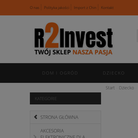
O nas
Polityka jakości
Import z Chin
Kontakt
DOM I OGRÓD
DZIECKO
Start
Dziecko
KATEGORIE
STRONA GŁÓWNA
AKCESORIA
ELEKTRONICZNE DLA