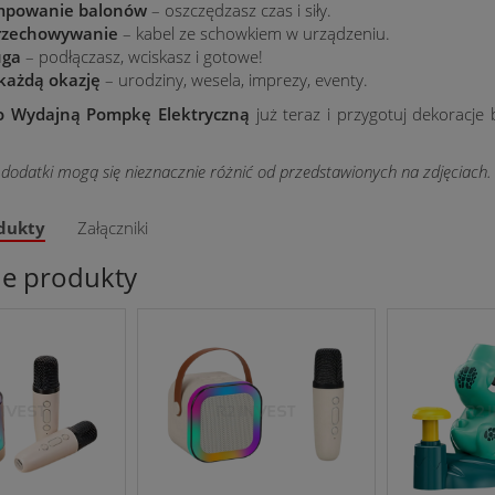
mpowanie balonów
– oszczędzasz czas i siły.
rzechowywanie
– kabel ze schowkiem w urządzeniu.
uga
– podłączasz, wciskasz i gotowe!
każdą okazję
– urodziny, wesela, imprezy, eventy.
o Wydajną Pompkę Elektryczną
już teraz i przygotuj dekoracje
 dodatki mogą się nieznacznie różnić od przedstawionych na zdjęciach.
dukty
Załączniki
ne produkty