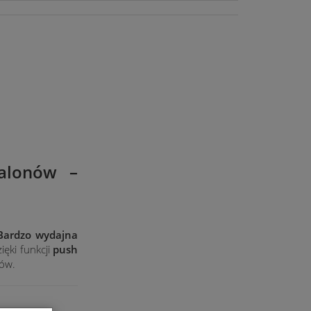
alonów –
Bardzo wydajna
ięki funkcji
push
ów.