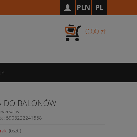
PLN
PL
0,00 zł
JA
A DO BALONÓW
iwersalny
ta:
5908222241568
rak
(
0
szt.)