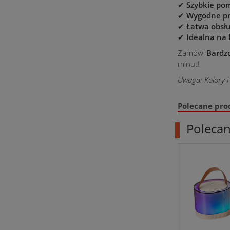
✔
Szybkie po
✔
Wygodne p
✔
Łatwa obsł
✔
Idealna na 
Zamów
Bardz
minut!
Uwaga: Kolory i
Polecane pro
Poleca