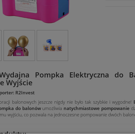
Wydajna Pompka Elektryczna do B
e Wyjście
orter: R2Invest
racji balonowych jeszcze nigdy nie było tak szybkie i wygodne!
pompka do balonów
umożliwia
natychmiastowe pompowanie
dz
mu wyjściu, co pozwala na jednoczesne pompowanie dwóch balon
oduktu: