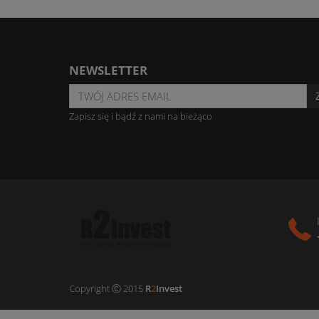
NEWSLETTER
Zapisz się i bądź z nami na bieżąco
Copyright Ⓒ 2015
R
2
Invest