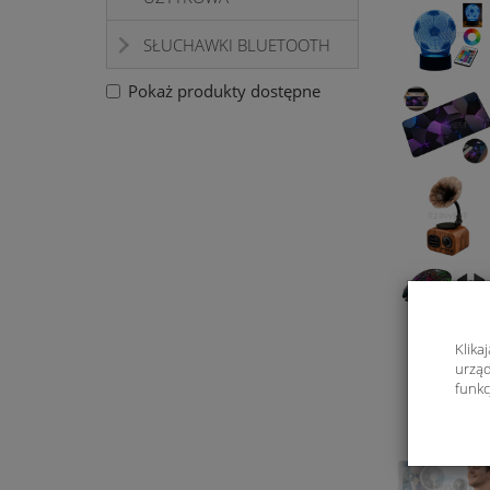
SŁUCHAWKI BLUETOOTH
Pokaż produkty dostępne
Klika
urząd
funkc