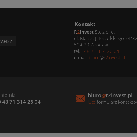
Kontakt
R
2
Invest
Sp. z o. o.
ul. Marsz. J. Piłsudskiego 74/3
ZAPISZ
50-020 Wrocław
tel.
+48 71 314 26 04
e-mail:
biuro
@
r2invest.pl
Infolinia
biuro
@
r2invest.pl
+48 71 314 26 04
lub:
formularz kontakt