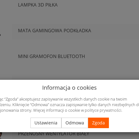
LAMPKA 3D PIŁKA
MATA GAMINGOWA PODKŁADKA
MINI GRAMOFON BLUETOOTH
MYSZ GAMINGOWA CZARNA
Informacja o cookies
jąc “Zgoda” akceptujesz zapisywanie wszystkich danych cookie na twoim
zeniu. Kliknięcie “Odmowa” oznacza zapisywanie tylko danych niezbędnych 
ODKURZACZ RĘCZNY MINI
jonowania strony. Więcej informacji o cookie w
polityce prywatności
.
Ustawienia
Odmowa
Zgoda
PRZENOŚNY WENTYLATOR BIAŁY