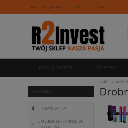
O nas
Polityka jakości
Import z Chin
Kontakt
DOM I OGRÓD
DZIECKO
Start
Uniwersa
Drobn
KATEGORIE
UNIWERSALNY
DROBNA ELEKTRONIKA
UŻYTKOWA