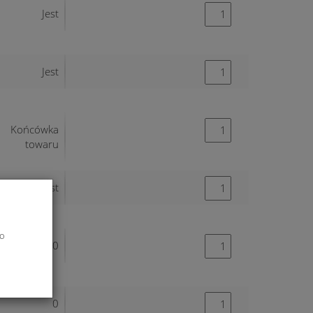
Jest
Jest
Końcówka
towaru
Jest
do
0
0