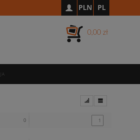
PLN
PL
0,00 zł
JA
0