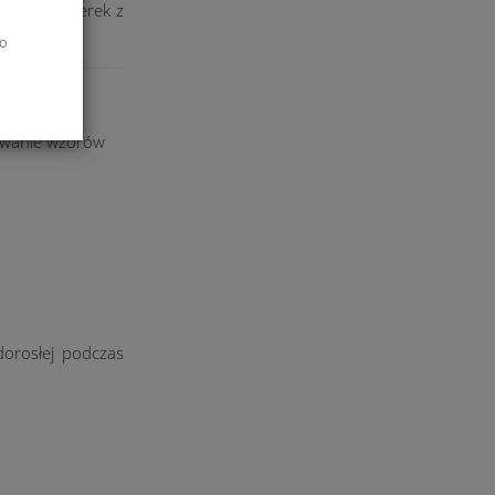
stikowy kuferek z
do
towanie wzorów
orosłej podczas