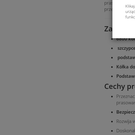
prasowanie – b
Klika
przegródkami, 
urząd
funkc
Zawartoś
6800 ko
szczypc
podstawk
Kółka do
Podstaw
Cechy pr
Przeznac
prasowan
Bezpiecz
Rozwija w
Doskonałe