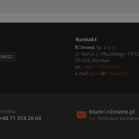
Kontakt
R
2
Invest
Sp. z o. o.
ul. Marsz. J. Piłsudskiego 74/3
ZAPISZ
50-020 Wrocław
tel.
+48 71 314 26 04
e-mail:
biuro
@
r2invest.pl
Infolinia
biuro
@
r2invest.pl
+48 71 314 26 04
lub:
formularz kontakt