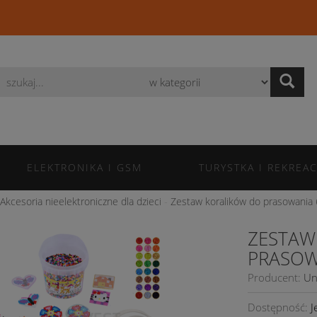
Wyszukaj
ELEKTRONIKA I GSM
TURYSTKA I REKREAC
Akcesoria nieelektroniczne dla dzieci
Zestaw koralików do prasowania 
ZESTAW
PRASOW
Producent:
Un
Dostępność:
J