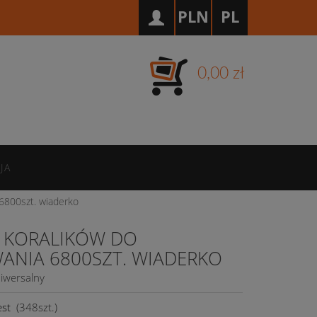
PLN
PL
0,00 zł
JA
6800szt. wiaderko
 KORALIKÓW DO
ANIA 6800SZT. WIADERKO
iwersalny
est
(
348
szt.)