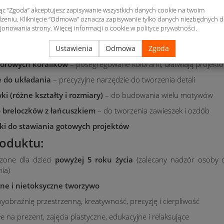
ez użycia kleju czy szycia. Całość zapakowana jest w wygodny pla
jąc “Zgoda” akceptujesz zapisywanie wszystkich danych cookie na twoim
co pozwala utrzymać porządek i łatwo zarządzać kolorami.
zeniu. Kliknięcie “Odmowa” oznacza zapisywanie tylko danych niezbędnych 
jonowania strony. Więcej informacji o cookie w
polityce prywatności
.
ć zestawu:
Ustawienia
Odmowa
Zgoda
lorowych koralików
– posegregowane kolorami, ułatwiają projek
e do układania
– precyzyjne narzędzie do tworzenia detali
i (różne kształty i rozmiary)
– do budowania wielu motywów
 breloczków z łańcuszkiem
– do tworzenia zawieszek i ozdób
ki do stawiania gotowych projektów
oduktu:
zone dla dzieci
powyżej 5 roku życia
(zalecany nadzór osoby d
ia)
ne i nietoksyczne tworzywo
yobraźnię przestrzenną, kreatywność, precyzję i cierpliwość
 na prezent, zajęcia plastyczne, edukacyjne i relaksujące