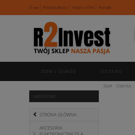
O nas
Polityka jakości
Import z Chin
Kontakt
DOM I OGRÓD
DZIECKO
Start
Dziecko
KATEGORIE
STRONA GŁÓWNA
AKCESORIA
ELEKTRONICZNE DLA