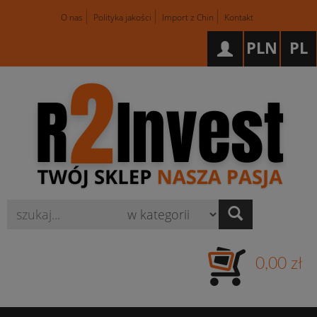
O nas
Polityka jakości
Import z Chin
Kontakt
PLN
PL
Wyszukaj
0,00 zł