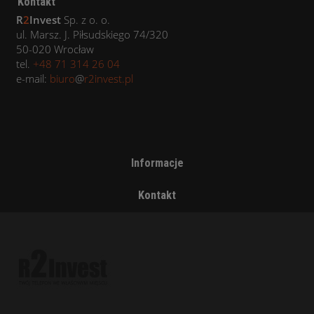
Kontakt
R
2
Invest
Sp. z o. o.
ul. Marsz. J. Piłsudskiego 74/320
50-020 Wrocław
tel.
+48 71 314 26 04
e-mail:
biuro
@
r2invest.pl
Informacje
Kontakt