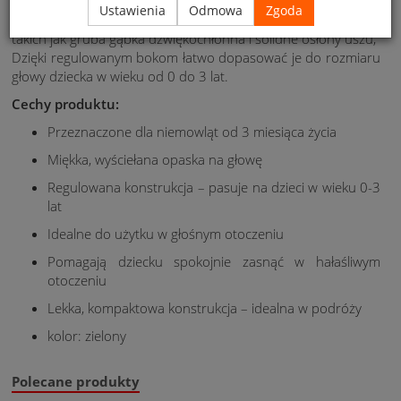
Ustawienia
Odmowa
Zgoda
Wykonane z profesjonalnych materiałów tłumiących hałas,
takich jak gruba gąbka dźwiękochłonna i solidne osłony uszu,
Dzięki regulowanym bokom łatwo dopasować je do rozmiaru
głowy dziecka w wieku od 0 do 3 lat.
Cechy produktu:
Przeznaczone dla niemowląt od 3 miesiąca życia
Miękka, wyściełana opaska na głowę
Regulowana konstrukcja – pasuje na dzieci w wieku 0-3
lat
Idealne do użytku w głośnym otoczeniu
Pomagają dziecku spokojnie zasnąć w hałaśliwym
otoczeniu
Lekka, kompaktowa konstrukcja – idealna w podróży
kolor: zielony
Polecane produkty