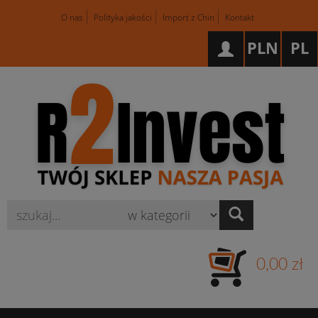
O nas
Polityka jakości
Import z Chin
Kontakt
PLN
PL
Wyszukaj
0,00 zł