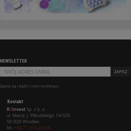
NEWSLETTER
ZAPISZ
Zapisz się i bądź z nami na bieżąco
Kontakt
R
2
Invest
Sp. z o. o.
ul. Marsz. J. Piłsudskiego 74/320
50-020 Wrocław
tel.
+48 71 314 26 04