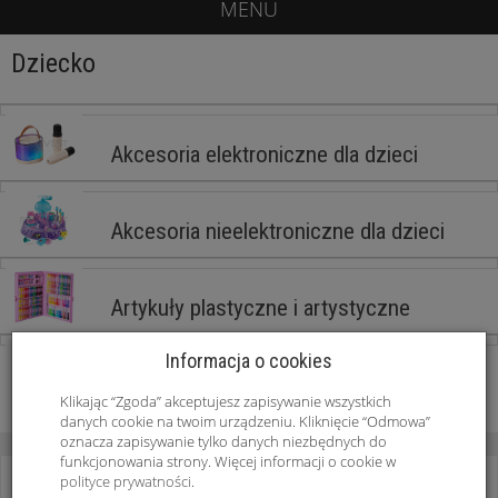
MENU
Dziecko
Akcesoria elektroniczne dla dzieci
Akcesoria nieelektroniczne dla dzieci
Artykuły plastyczne i artystyczne
Informacja o cookies
Akcesoria sportowe
Klikając “Zgoda” akceptujesz zapisywanie wszystkich
danych cookie na twoim urządzeniu. Kliknięcie “Odmowa”
oznacza zapisywanie tylko danych niezbędnych do
funkcjonowania strony. Więcej informacji o cookie w
polityce prywatności
.