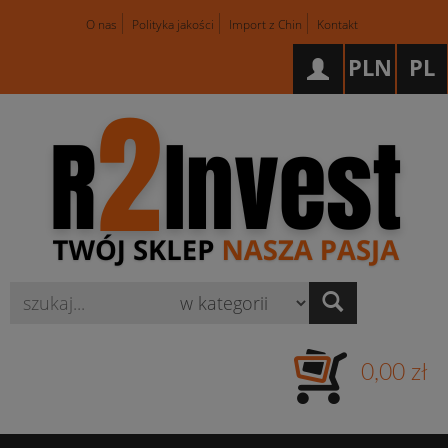
O nas
Polityka jakości
Import z Chin
Kontakt
PLN
PL
Wyszukaj
0,00 zł