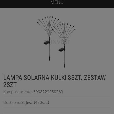
MENU
LAMPA SOLARNA KULKI 8SZT. ZESTAW
2SZT
Kod producenta:
5908222250263
Dostępność:
Jest
(
470
szt.)