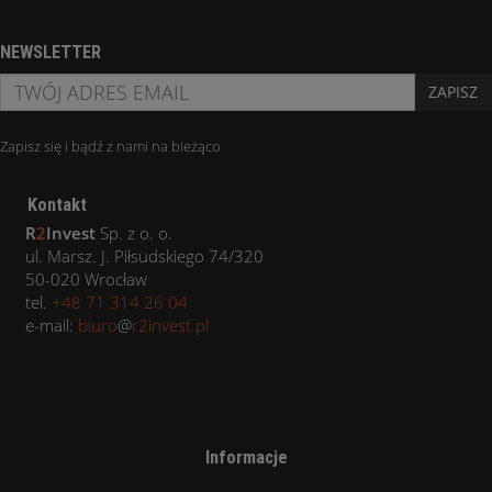
NEWSLETTER
ZAPISZ
Zapisz się i bądź z nami na bieżąco
Kontakt
R
2
Invest
Sp. z o. o.
ul. Marsz. J. Piłsudskiego 74/320
50-020 Wrocław
tel.
+48 71 314 26 04
e-mail:
biuro
@
r2invest.pl
Informacje