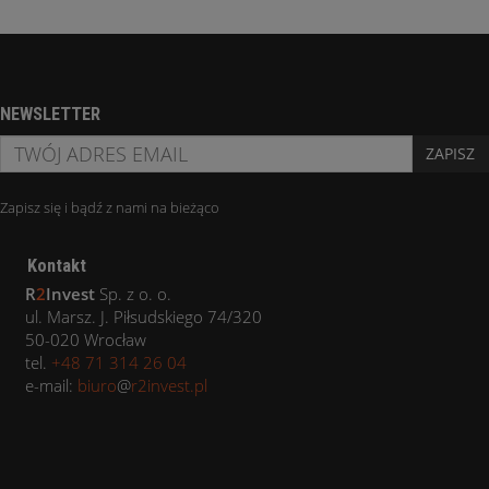
NEWSLETTER
ZAPISZ
Zapisz się i bądź z nami na bieżąco
Kontakt
R
2
Invest
Sp. z o. o.
ul. Marsz. J. Piłsudskiego 74/320
50-020 Wrocław
tel.
+48 71 314 26 04
e-mail:
biuro
@
r2invest.pl