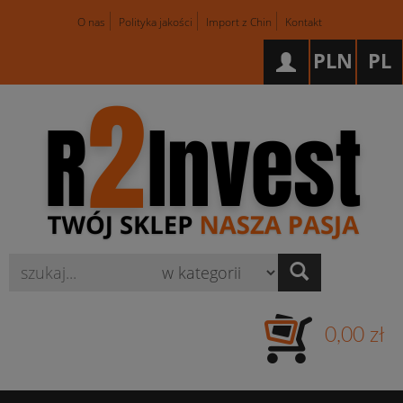
O nas
Polityka jakości
Import z Chin
Kontakt
PLN
PL
Wyszukaj
0,00 zł