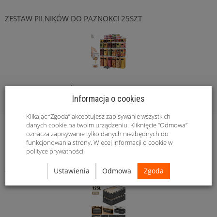
ZESTAW PILNIKÓW DO PAZNOKCI 25SZT
ZESTAW POJEMNIKÓW 24SZT. + POKRYWKI Z NAKLEJKAMI,
Informacja o cookies
MARKEREM I ŁYŻECZKAM...
Klikając “Zgoda” akceptujesz zapisywanie wszystkich
danych cookie na twoim urządzeniu. Kliknięcie “Odmowa”
oznacza zapisywanie tylko danych niezbędnych do
funkcjonowania strony. Więcej informacji o cookie w
polityce prywatności
.
ZESTAW POJEMNIKÓW 3W1 DO PRZECHOWYWANIA
Ustawienia
Odmowa
Zgoda