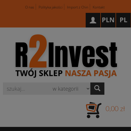
O nas
Polityka jakości
Import z Chin
Kontakt
PLN
PL
Wyszukaj
0,00 zł