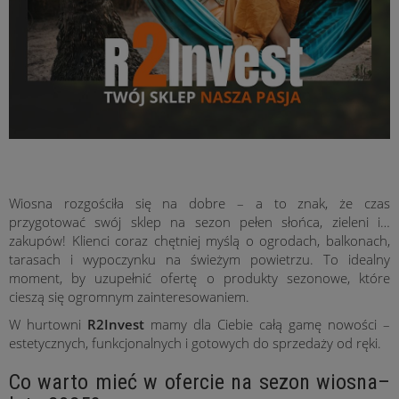
Wiosna rozgościła się na dobre – a to znak, że czas
przygotować swój sklep na sezon pełen słońca, zieleni i…
zakupów! Klienci coraz chętniej myślą o ogrodach, balkonach,
tarasach i wypoczynku na świeżym powietrzu. To idealny
moment, by uzupełnić ofertę o produkty sezonowe, które
cieszą się ogromnym zainteresowaniem.
W hurtowni
R2Invest
mamy dla Ciebie całą gamę nowości –
estetycznych, funkcjonalnych i gotowych do sprzedaży od ręki.
Co warto mieć w ofercie na sezon wiosna–