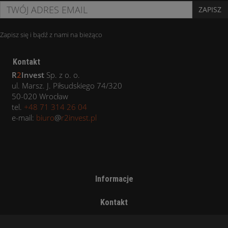
ZAPISZ
Zapisz się i bądź z nami na bieżąco
Kontakt
R
2
Invest
Sp. z o. o.
ul. Marsz. J. Piłsudskiego 74/320
50-020 Wrocław
tel.
+48 71 314 26 04
e-mail:
biuro
@
r2invest.pl
Informacje
Kontakt