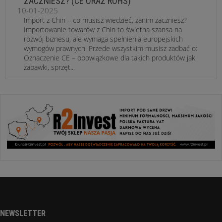
ZACZNIESZ? (CE ORAZ ROHS)
10-01-2025
Import z Chin – co musisz wiedzieć, zanim zaczniesz?
Importowanie towarów z Chin to świetna szansa na
rozwój biznesu, ale wymaga spełnienia europejskich
wymogów prawnych. Przede wszystkim musisz zadbać o:
Oznaczenie CE – obowiązkowe dla takich produktów jak
zabawki, sprzęt...
NEWSLETTER