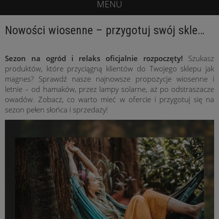
MENU
Nowości wiosenne – przygotuj swój sklep na sezon!
Sezon na ogród i relaks oficjalnie rozpoczęty!
Szukasz
produktów, które przyciągną klientów do Twojego sklepu jak
magnes? Sprawdź nasze najnowsze propozycje wiosenne i
letnie – od hamaków, przez lampy solarne, aż po odstraszacze
owadów. Zobacz, co warto mieć w ofercie i przygotuj się na
sezon pełen słońca i sprzedaży!