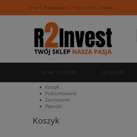
O nas
Polityka jakości
Import z Chin
Kontakt
DOM I OGRÓD
DZIECKO
Koszyk
Podsumowanie
Zamówienie
Płatność
Koszyk