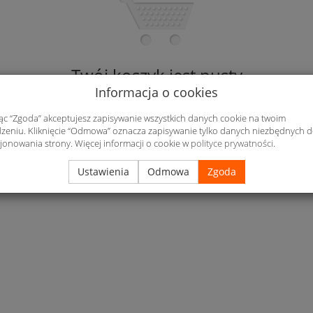
Twój koszyk jest pusty
Informacja o cookies
Kontynuuj zakupy
jąc “Zgoda” akceptujesz zapisywanie wszystkich danych cookie na twoim
zeniu. Kliknięcie “Odmowa” oznacza zapisywanie tylko danych niezbędnych 
jonowania strony. Więcej informacji o cookie w
polityce prywatności
.
Ustawienia
Odmowa
Zgoda